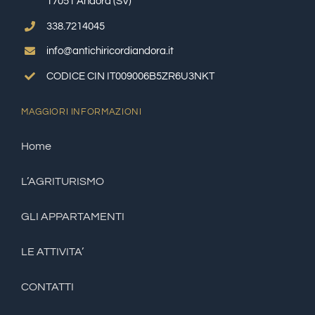
17051 Andora (SV)
338.7214045
info@antichiricordiandora.it
CODICE CIN IT009006B5ZR6U3NKT
MAGGIORI INFORMAZIONI
Home
L’AGRITURISMO
GLI APPARTAMENTI
LE ATTIVITA’
CONTATTI