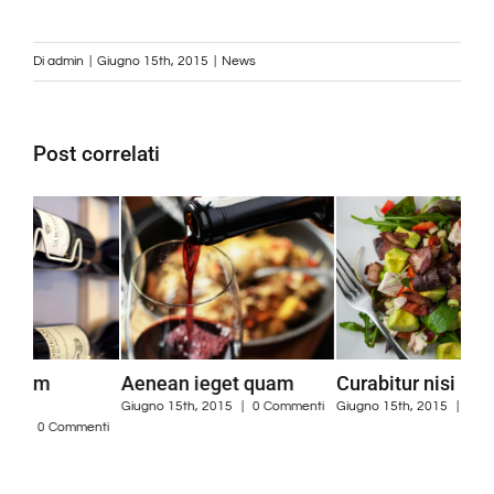
Di
admin
|
Giugno 15th, 2015
|
News
Post correlati
Curabitur nisi ultricies
Suspendisse Sed
Dui
Sagittis
ne
nti
Giugno 15th, 2015
|
0 Commenti
Giugno 30th, 2015
|
0 Commenti
Giug