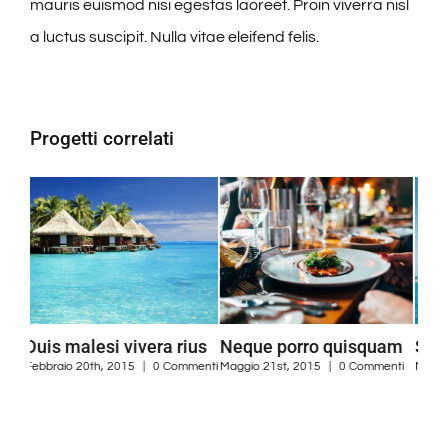
mauris euismod nisi egestas laoreet. Proin viverra nisl
a luctus suscipit. Nulla vitae eleifend felis.
Progetti correlati
ius
Neque porro quisquam
Sed ut perspiciatis
menti
Maggio 21st, 2015
|
0 Commenti
Maggio 21st, 2015
|
0 Commenti